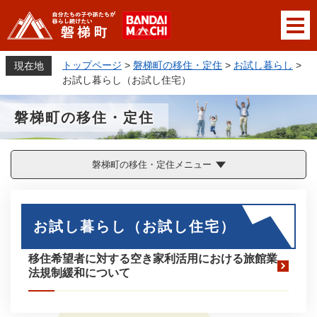
ペ
メニューを飛ばして本文へ
ー
ジ
の
トップページ
>
磐梯町の移住・定住
>
お試し暮らし
>
現在地
先
お試し暮らし（お試し住宅）
頭
で
磐梯町の移住・定住
す
。
磐梯町の移住・定住メニュー
本
文
お試し暮らし（お試し住宅）
移住希望者に対する空き家利活用における旅館業
法規制緩和について