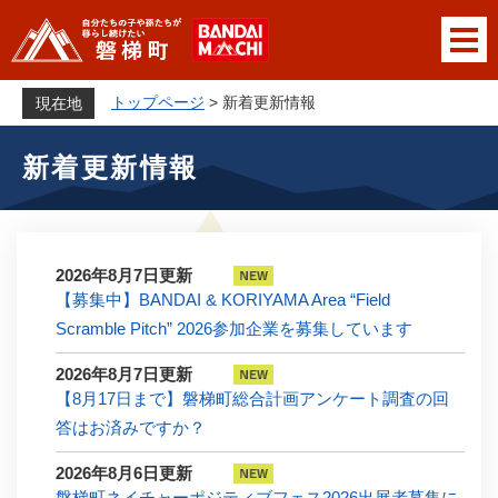
ペ
メニューを飛ばして本文へ
ー
ジ
の
トップページ
>
新着更新情報
現在地
先
本
頭
新着更新情報
文
で
す
。
2026年8月7日更新
【募集中】BANDAI & KORIYAMA Area “Field
Scramble Pitch” 2026参加企業を募集しています
2026年8月7日更新
【8月17日まで】磐梯町総合計画アンケート調査の回
答はお済みですか？
2026年8月6日更新
磐梯町ネイチャーポジティブフェス2026出展者募集に