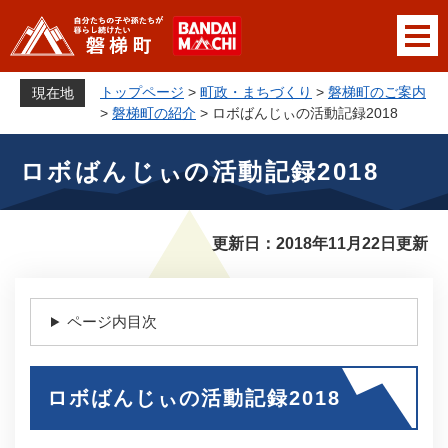
ペ
メニューを飛ばして本文へ
ー
ジ
の
トップページ
>
町政・まちづくり
>
磐梯町のご案内
現在地
先
>
磐梯町の紹介
>
ロボばんじぃの活動記録2018
頭
本
で
ロボばんじぃの活動記録2018
文
す
。
更新日：2018年11月22日更新
ページ内目次
ロボばんじぃの活動記録2018