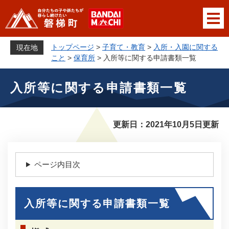
ペ
メニューを飛ばして本文へ
ー
ジ
の
トップページ
>
子育て・教育
>
入所・入園に関する
現在地
先
こと
>
保育所
>
入所等に関する申請書類一覧
頭
本
で
入所等に関する申請書類一覧
文
す
。
更新日：2021年10月5日更新
ページ内目次
入所等に関する申請書類一覧