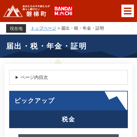
ペ
メニューを飛ばして本文へ
ー
ジ
の
トップページ
>
届出・税・年金・証明
現在地
先
本
頭
届出・税・年金・証明
文
で
す
。
ページ内目次
ピックアップ
税金