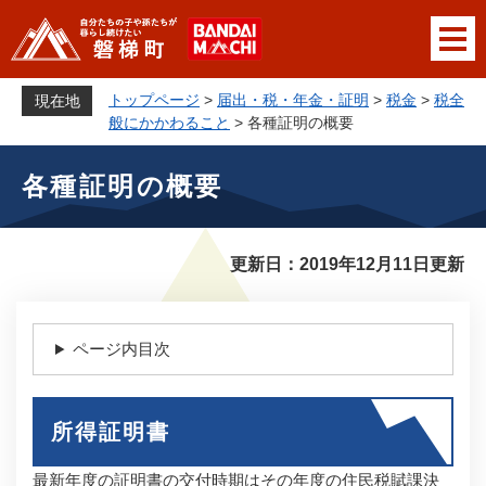
ペ
メニューを飛ばして本文へ
ー
ジ
の
トップページ
>
届出・税・年金・証明
>
税金
>
税全
現在地
先
般にかかわること
>
各種証明の概要
頭
本
で
各種証明の概要
文
す
。
更新日：2019年12月11日更新
ページ内目次
所得証明書
最新年度の証明書の交付時期はその年度の住民税賦課決