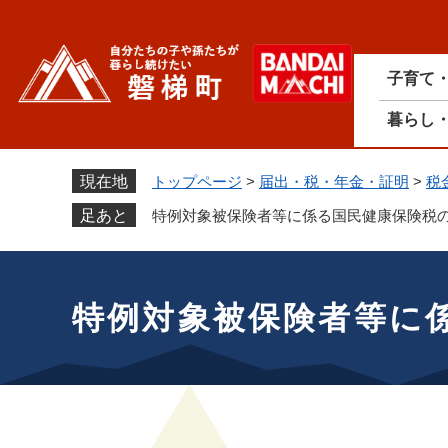
ペ
ー
ジ
子育て
の
先
暮らし
頭
で
す
現在地
トップページ
>
届出・税・年金・証明
>
税
。
足あと
特例対象被保険者等に係る国民健康保険税
本
文
特例対象被保険者等に