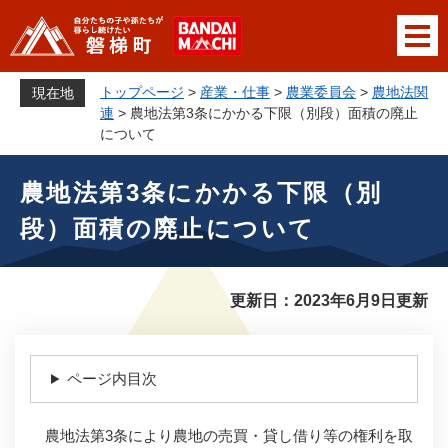
ペ
メニューを飛ばして本文へ
ー
ジ
の
トップページ
>
産業・仕事
>
農業委員会
>
農地法関
現在地
先
連
>
農地法第3条にかかる下限（別段）面積の廃止
頭
について
で
本
す
農地法第3条にかかる下限（別
文
。
段）面積の廃止について
更新日：2023年6月9日更新
ページ内目次
農地法第3条により農地の売買・貸し借り等の権利を取