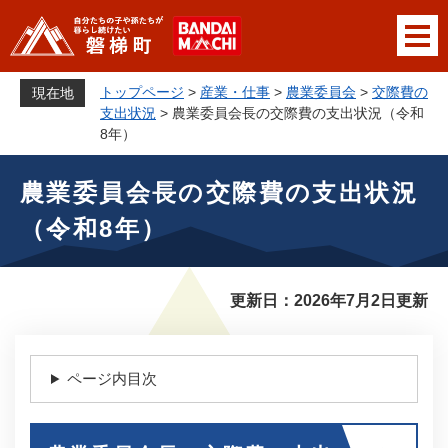
ペ
メニューを飛ばして本文へ
ー
ジ
の
トップページ
>
産業・仕事
>
農業委員会
>
交際費の
現在地
先
支出状況
>
農業委員会長の交際費の支出状況（令和
頭
8年）
で
本
す
農業委員会長の交際費の支出状況
文
。
（令和8年）
更新日：2026年7月2日更新
ページ内目次