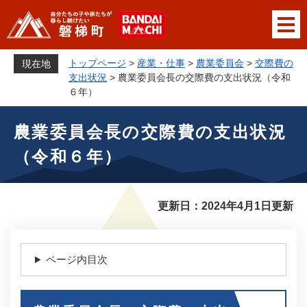
ペ
メニューを飛ばして本文へ
ー
ジ
の
トップページ
>
産業・仕事
>
農業委員会
>
交際費の
現在地
先
支出状況
>
農業委員会長の交際費の支出状況（令和
頭
６年）
で
本
す
農業委員会長の交際費の支出状況
文
。
（令和６年）
更新日：2024年4月1日更新
ページ内目次