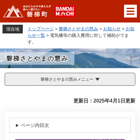
ペ
メニューを飛ばして本文へ
ー
ジ
の
トップページ
>
磐梯さとやまの慧み
>
お知らせ
>
お知
現在地
先
らせ一覧
>
電気柵等の購入費用に対して補助がでま
頭
す。
で
す
磐梯さとやまの慧み
。
磐梯さとやまの慧みメニュー
本
更新日：2025年4月1日更新
文
ページ内目次