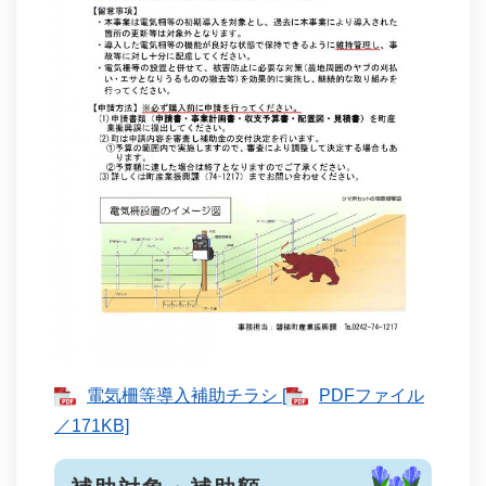
電気柵等導入補助チラシ [
PDFファイル
／171KB]