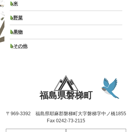
米
野菜
果物
その他
福島県磐梯町
〒969-3392 福島県耶麻郡磐梯町大字磐梯字中ノ橋1855
Fax 0242-73-2115