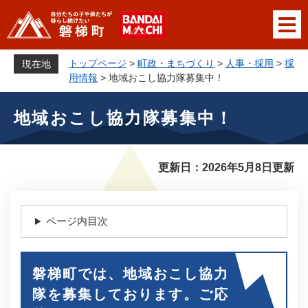
ペ
メニューを飛ばして本文へ
ー
ジ
の
トップページ
>
町政・まちづくり
>
人事・採用
>
採
現在地
先
用情報
>
地域おこし協力隊募集中！
頭
本
で
地域おこし協力隊募集中！
文
す
。
更新日：2026年5月8日更新
ページ内目次
磐梯町では、地域おこし協力
隊を募集しております。ご応