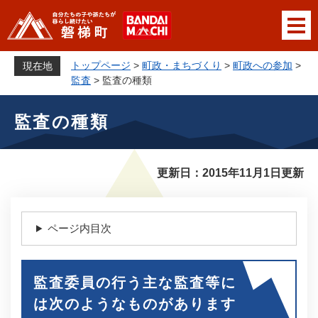
ペ
メニューを飛ばして本文へ
ー
ジ
の
トップページ
>
町政・まちづくり
>
町政への参加
>
現在地
先
監査
>
監査の種類
頭
本
で
監査の種類
文
す
。
更新日：2015年11月1日更新
ページ内目次
監査委員の行う主な監査等に
は次のようなものがあります