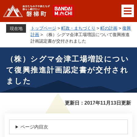
ペ
メニューを飛ばして本文へ
ー
ジ
の
トップページ
>
町政・まちづくり
>
町の計画
>
復興
現在地
先
計画
>
（株）シグマ会津工場増設について復興推進
頭
計画認定書が交付されました
で
本
す
（株）シグマ会津工場増設につい
文
。
て復興推進計画認定書が交付され
ました
更新日：2017年11月13日更新
ページ内目次