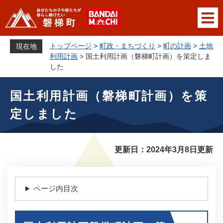
ペ
メニューを飛ばして本文へ
ー
ジ
の
トップページ
>
町政・まちづくり
>
町の計画
>
土地
現在地
先
利用計画
>
国土利用計画（磐梯町計画）を策定しま
頭
した
で
本
す
国土利用計画（磐梯町計画）を策
文
。
定しました
更新日：2024年3月8日更新
ページ内目次