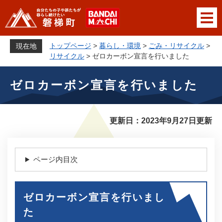
ペ
メニューを飛ばして本文へ
ー
ジ
の
トップページ
>
暮らし・環境
>
ごみ・リサイクル
>
現在地
先
リサイクル
>
ゼロカーボン宣言を行いました
頭
本
で
ゼロカーボン宣言を行いました
文
す
。
更新日：2023年9月27日更新
ページ内目次
ゼロカーボン宣言を行いまし
た