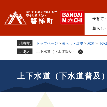
ペ
ー
ジ
子育て
の
先
暮らし
頭
で
す
現在地
トップページ
>
暮らし・環境
>
水道
>
下水
。
足あと
上下水道（下水道普及）
本
文
上下水道（下水道普及