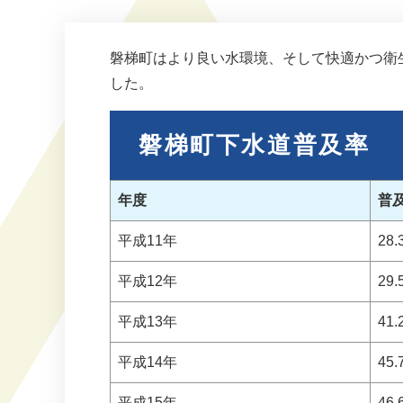
磐梯町はより良い水環境、そして快適かつ衛
した。
磐梯町下水道普及率
年度
普
平成11年
28
平成12年
29
平成13年
41
平成14年
45
平成15年
46