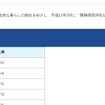
生的な暮らしの創出をめざし、平成11年3月に「磐梯環境浄化
及率
.3％
.5％
.2％
.7％
.6％