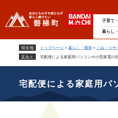
ペ
ー
ジ
子育て
の
先
暮らし
頭
で
す
現在地
トップページ
>
暮らし・環境
>
ごみ・リサ
。
足あと
宅配便による家庭用パソコンや小型家電の
本
文
宅配便による家庭用パ