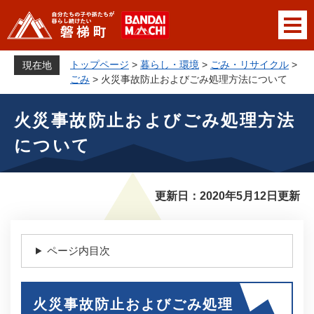
ペ
メニューを飛ばして本文へ
ー
ジ
の
トップページ
>
暮らし・環境
>
ごみ・リサイクル
>
現在地
先
ごみ
>
火災事故防止およびごみ処理方法について
頭
本
で
火災事故防止およびごみ処理方法
文
す
について
。
更新日：2020年5月12日更新
ページ内目次
火災事故防止およびごみ処理