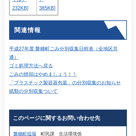
232KB]
385KB]
関連情報
平成27年度 磐梯町ごみ分別収集日程表（全地区共
通）
ゴミ処理方法へ戻る
ごみの焼却はやめましょう！！
「プラスチック製容器包装」の分別収集のお知らせ
紙類の分別収集ついて
このページに関するお問い合わせ先
磐梯町役場
町民課
生活環境係