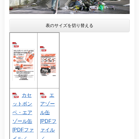
表のサイズを切り替える
カセ
エ
ットボン
アゾー
ベ・エア
ル缶
ゾール缶
[PDFフ
[PDFファ
ァイル
イル／
／