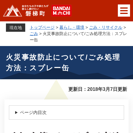
ペ
メニューを飛ばして本文へ
ー
ジ
の
トップページ
>
暮らし・環境
>
ごみ・リサイクル
>
現在地
先
ごみ
>
火災事故防止について/ごみ処理方法：スプレ
頭
ー缶
で
本
す
火災事故防止について/ごみ処理
文
。
方法：スプレー缶
更新日：2018年3月7日更新
ページ内目次