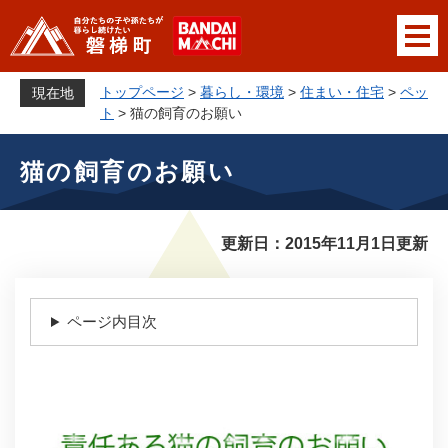
ペ
メニューを飛ばして本文へ
ー
ジ
の
トップページ
>
暮らし・環境
>
住まい・住宅
>
ペッ
現在地
先
ト
>
猫の飼育のお願い
頭
本
で
猫の飼育のお願い
文
す
。
更新日：2015年11月1日更新
ページ内目次