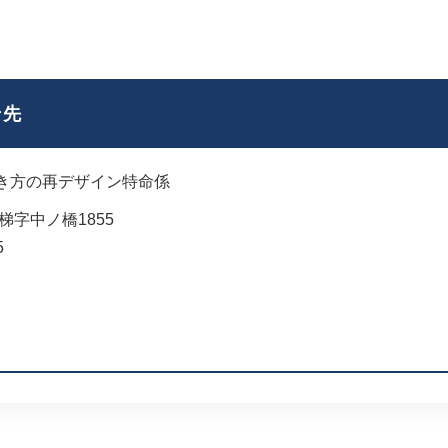
せ先
き方の再デザイン特命係
字中ノ橋1855
5