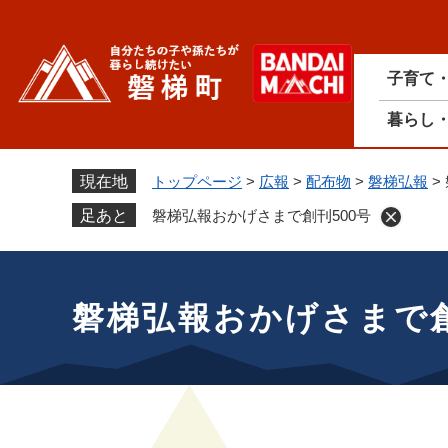
ペ
ー
ジ
子育て
の
先
暮らし
頭
で
す
現在地
トップページ
>
広報
>
配布物
>
磐梯弘報
>
。
足あと
磐梯弘報おかげさまで創刊500号
本
文
磐梯弘報おかげさまで創