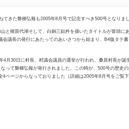
てきた磐梯弘報も2005年8月号で記念すべき500号となりま
梯山と猪苗代湖そして、白銅三鈷杵を描いたタイトルが冒頭に
議会議長の発行にあたってのあいさつから始まり、B4版タテ書
年4月30日に村長、村議会議員の選挙が行われ、桑原村長が誕
なって磐梯弘報が発行されました。この時が、500号の歴史
4ページからなっておりました（詳細は2005年8月号をご覧