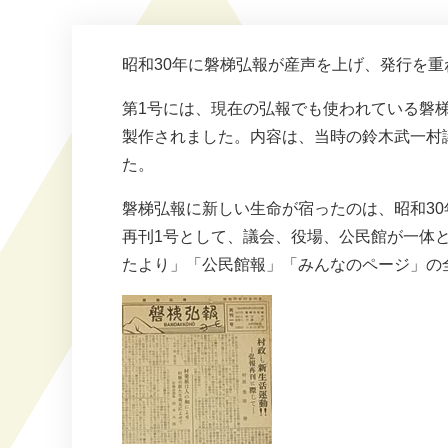
昭和30年に磐梯弘報が産声を上げ、発行を重ね
第1号には、現在の弘報でも使われている磐
製作されました。内容は、当時の鈴木武一村
た。
磐梯弘報に新しい生命が宿ったのは、昭和30
再刊1号として、議会、役場、公民館が一体と
たより」「公民館報」「みんなのページ」の全