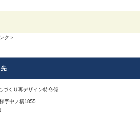
ンク＞
せ先
ちづくり再デザイン特命係
字中ノ橋1855
5