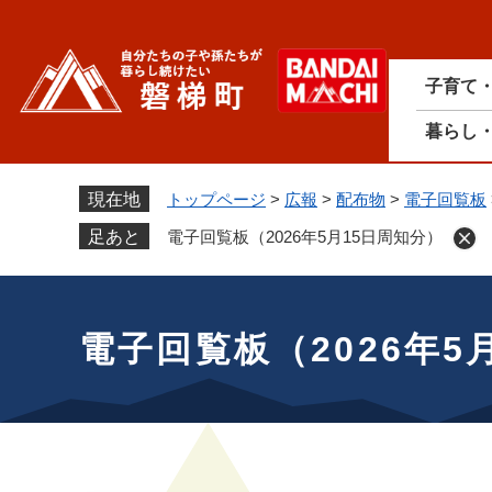
ペ
ー
ジ
子育て
の
先
暮らし
頭
で
す
現在地
トップページ
>
広報
>
配布物
>
電子回覧板
。
足あと
電子回覧板（2026年5月15日周知分）
本
文
電子回覧板（2026年5