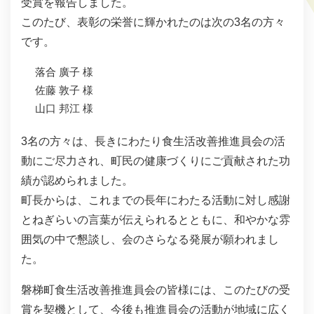
受賞を報告しました。
このたび、表彰の栄誉に輝かれたのは次の3名の方々
です。
落合 廣子 様
佐藤 敦子 様
山口 邦江 様
3名の方々は、長きにわたり食生活改善推進員会の活
動にご尽力され、町民の健康づくりにご貢献された功
績が認められました。
町長からは、これまでの長年にわたる活動に対し感謝
とねぎらいの言葉が伝えられるとともに、和やかな雰
囲気の中で懇談し、会のさらなる発展が願われまし
た。
磐梯町食生活改善推進員会の皆様には、このたびの受
賞を契機として、今後も推進員会の活動が地域に広く