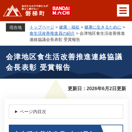
ペ
メニューを飛ばして本文へ
ー
ジ
の
トップページ
>
健康・福祉
>
健康に生きるために
>
現在地
先
食生活改善推進員の紹介
>
会津地区食生活改善推進
頭
連絡協議会長表彰 受賞報告
で
本
す
会津地区食生活改善推進連絡協議
文
。
会長表彰 受賞報告
更新日：2026年6月2日更新
ページ内目次