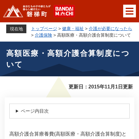
ペ
メニューを飛ばして本文へ
ー
ジ
の
トップページ
>
健康・福祉
>
介護が必要になったら
現在地
先
>
介護保険
>
高額医療・高額介護合算制度について
頭
本
で
高額医療・高額介護合算制度につ
文
す
いて
。
更新日：2015年11月1日更新
ページ内目次
高額介護合算療養費(高額医療・高額介護合算制度)と