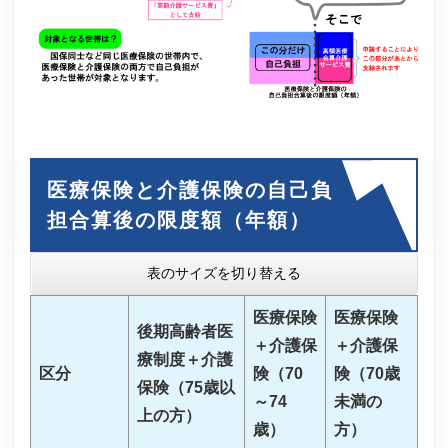
医療保険と介護保険の自己負
担合算後の限度額（年額）
表のサイズを切り替える
医療保険
医療保険
後期高齢者医
＋介護保
＋介護保
療制度＋介護
区分
険（70
険（70歳
保険（75歳以
～74
未満の
上の方）
歳）
方）