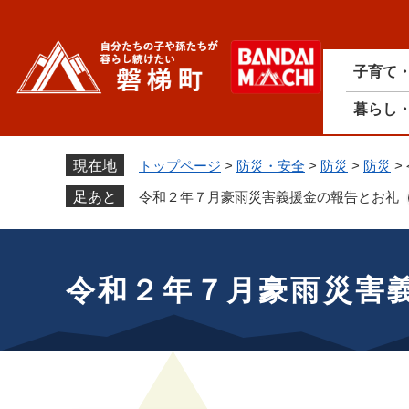
ペ
ー
ジ
子育て
の
先
暮らし
頭
で
す
現在地
トップページ
>
防災・安全
>
防災
>
防災
>
。
足あと
令和２年７月豪雨災害義援金の報告とお礼
本
文
令和２年７月豪雨災害