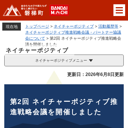
ペ
メニューを飛ばして本文へ
ー
ジ
の
トップページ
>
ネイチャーポジティブ
>
活動履歴等
>
現在地
先
ネイチャーポジティブ推進戦略会議・パートナー協議
頭
会について
>
第2回 ネイチャーポジティブ推進戦略会
で
議を開催しました
ネイチャーポジティブ
す
。
ネイチャーポジティブメニュー
本
更新日：2026年6月8日更新
文
第2回 ネイチャーポジティブ推
進戦略会議を開催しました