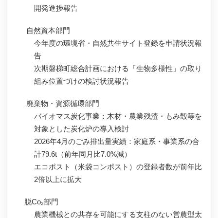
開発進捗報告
自然資本部門
今年度の環境省・自然共生サイト登録を申請状況報
告
次期磐梯町総合計画における「生物多様性」の取り
組み位置づけの検討状況報告
廃棄物・資源循環部門
バイオマス炭化事業：木材・農業残渣・もみ殻等を
対象とした炭化炉の導入検討
2026年4月のごみ排出量実績：家庭系・事業系の合
計79.6t（前年同月比7.0%減）
エコポスト（米袋コンポスト）の登録者数が前年比
2倍以上に拡大
脱Co₂部門
農業機械との共存を可能にする支柱のない営農型太