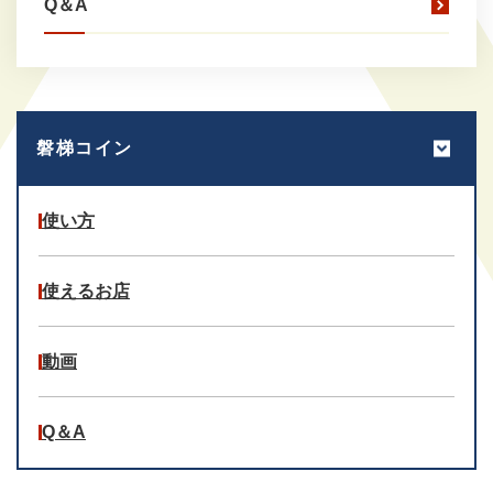
Q＆A
磐梯コイン
使い方
使えるお店
動画
Q＆A