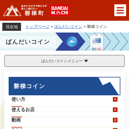
ペ
メニューを飛ばして本文へ
ー
ジ
の
トップページ
>
ばんだいコイン
>
磐梯コイン
現在地
先
頭
ばんだいコイン
で
す
。
ばんだいコインメニュー
本
文
磐梯コイン
使い方
使えるお店
動画