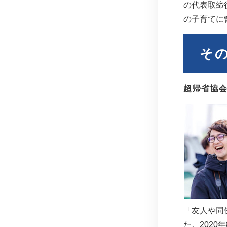
の代表取締
の子育てに
そ
超帰省協会
「友人や同
た。202