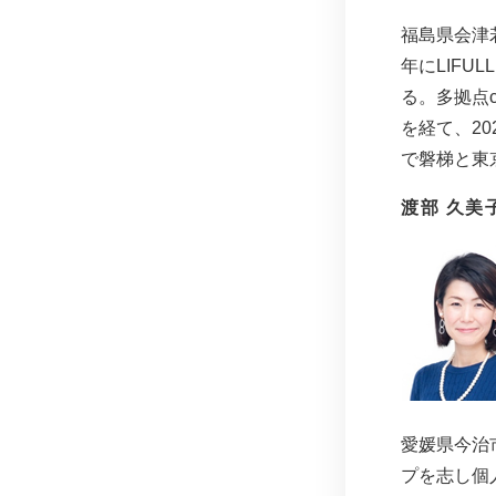
福島県会津
年にLIF
る。多拠点c
を経て、2
で磐梯と東
渡部 久美
愛媛県今治
プを志し個