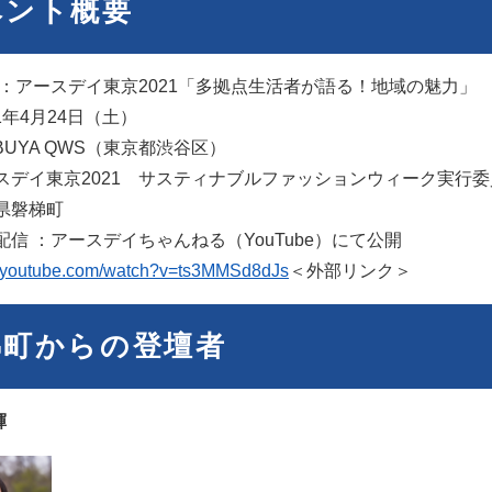
ベント概要
 ：アースデイ東京2021「多拠点生活者が語る！地域の魅力」
21年4月24日（土）
IBUYA QWS（東京都渋谷区）
スデイ東京2021 サスティナブルファッションウィーク実行委
県磐梯町
信 ：アースデイちゃんねる（YouTube）にて公開
w.youtube.com/watch?v=ts3MMSd8dJs
＜外部リンク＞
梯町からの登壇者
輝