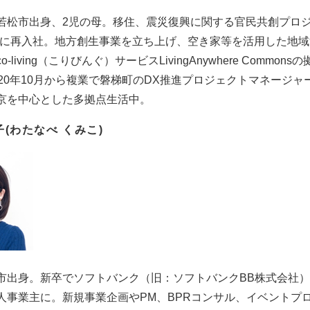
若松市出身、2児の母。移住、震災復興に関する官民共創プロジ
ULLに再入社。地方創生事業を立ち上げ、空き家等を活用した地
o-living（こりびんぐ）サービスLivingAnywhere Co
020年10月から複業で磐梯町のDX推進プロジェクトマネージ
京を中心とした多拠点生活中。
子(わたなべ くみこ)
市出身。新卒でソフトバンク（旧：ソフトバンクBB株式会社）
人事業主に。新規事業企画やPM、BPRコンサル、イベントプロ