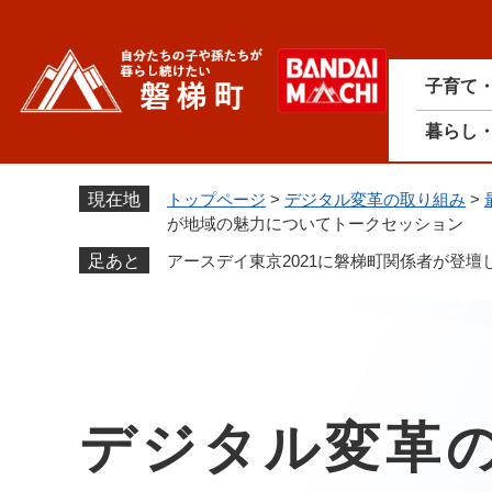
ペ
ー
ジ
子育て
の
先
暮らし
頭
で
す
現在地
トップページ
>
デジタル変革の取り組み
>
。
が地域の魅力についてトークセッション
足あと
アースデイ東京2021に磐梯町関係者が登壇
デジタル変革