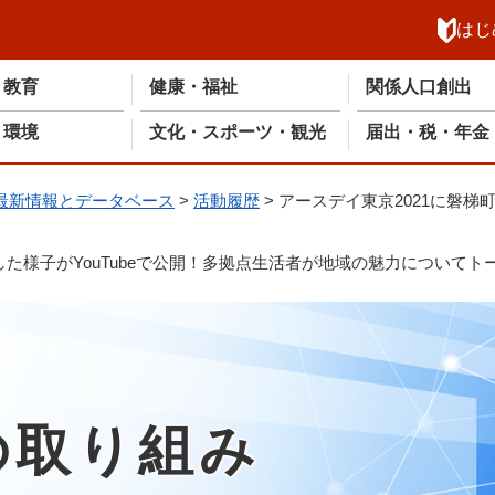
メニューを飛ばして本文へ
はじ
・教育
健康・福祉
関係人口創出
・環境
文化・スポーツ・観光
届出・税・年金
最新情報とデータベース
>
活動履歴
>
アースデイ東京2021に磐梯
した様子がYouTubeで公開！多拠点生活者が地域の魅力についてト
の取り組み