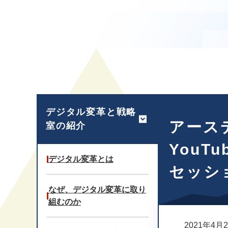
本
文
デジタル変革と戦略
アース
室の紹介
You
デジタル変革とは
セッシ
なぜ、デジタル変革に取り
組むのか
2021年