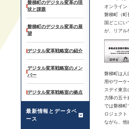
磐梯町のデジタル変革の現
オンライン
状と課題
磐梯町（町
国どこにい
磐梯町のデジタル変革の展
が、リアル
望
デジタル変革戦略室の紹介
デジタル変革戦略室のメン
磐梯町は人
バー
用やワーケ
スデイ東京
デジタル変革戦略室の拠点
力隊の五十
では磐梯町
最新情報とデータベ
ロジェクト
ース
ながら、他