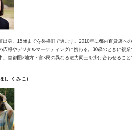
町出身、15歳までを磐梯町で過ごす。2010年に都内百貨店へ
の広報やデジタルマーケティングに携わる。30歳のときに複
中。首都圏×地方・官×民の異なる魅力同士を掛け合わせるこ
ほし くみこ)