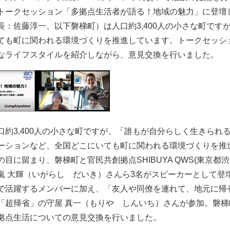
トークセッション「多拠点生活者が語る！地域の魅力」に登壇した
長：佐藤淳一、以下磐梯町）は人口約3,400人の小さな町で
ても町に関われる環境づくりを推進しています。トークセッシ
なライフスタイルを紹介しながら、意見交換を行いました。
口約3,400人の小さな町ですが、「誰もが自分らしく生きら
ーションなど、全国どこにいても町に関われる環境づくりを推
の目に留まり、磐梯町と官民共創拠点SHIBUYA QWS(東京
嵐 大輝（いがらし だいき）さんら3名がスピーカーとして登
で活躍するメンバーに加え、「友人や同僚を連れて、地元に帰
「超帰省」の守屋 真一（もりや しんいち）さんが参加。磐
拠点生活についての意見交換を行いました。