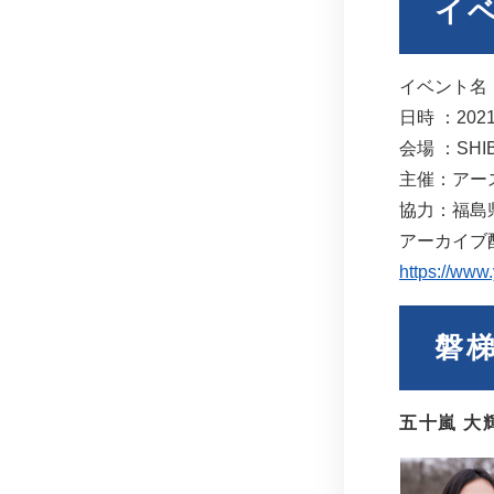
イ
イベント名
日時 ：20
会場 ：SH
主催：アー
協力：福島
アーカイブ配
https://ww
磐
五十嵐 大