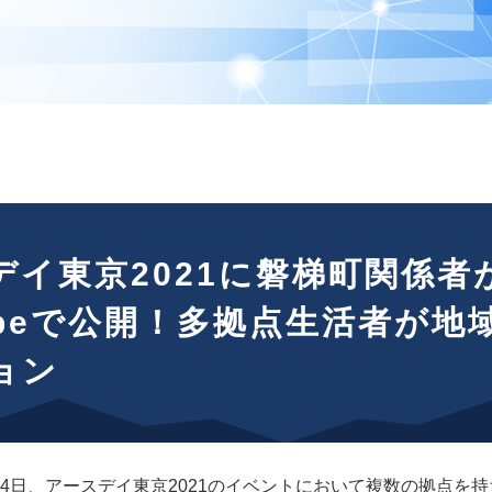
デイ東京2021に磐梯町関係
Tubeで公開！多拠点生活者が
ョン
4月24日、アースデイ東京2021のイベントにおいて複数の拠点