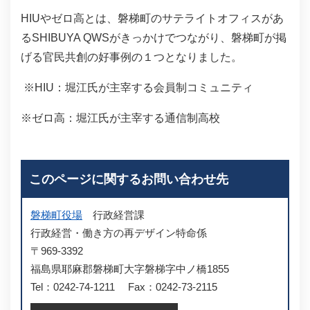
HIUやゼロ高とは、磐梯町のサテライトオフィスがあ
るSHIBUYA QWSがきっかけでつながり、磐梯町が掲
げる官民共創の好事例の１つとなりました。
※HIU：堀江氏が主宰する会員制コミュニティ
※ゼロ高：堀江氏が主宰する通信制高校
このページに関するお問い合わせ先
磐梯町役場
行政経営課
行政経営・働き方の再デザイン特命係
〒969-3392
福島県耶麻郡磐梯町大字磐梯字中ノ橋1855
Tel：0242-74-1211
Fax：0242-73-2115