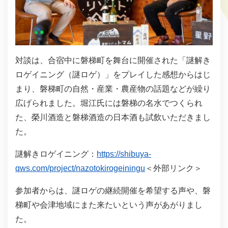
対談は、合宿中に磐梯町を舞台に開催された「謎解き
ロゲイニング（謎ロゲ）」をプレイした感想からはじ
まり、磐梯町の自然・産業・農産物の話題などが繰り
広げられました。堀江氏には磐梯の名水でつくられ
た、榮川酒造と磐梯酒造の日本酒も試飲いただきまし
た。
謎解きロゲイニング：
https://shibuya-
qws.com/project/nazotokirogeiningu
＜外部リンク＞
参加者からは、謎ロゲの継続開催を希望する声や、磐
梯町や会津地域にまた来たいという声があがりまし
た。