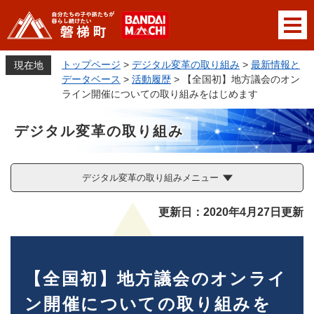
ペ
メニューを飛ばして本文へ
ー
ジ
の
トップページ
>
デジタル変革の取り組み
>
最新情報と
現在地
先
データベース
>
活動履歴
>
【全国初】地方議会のオン
頭
ライン開催についての取り組みをはじめます
で
す
デジタル変革の取り組み
。
デジタル変革の取り組みメニュー
本
更新日：2020年4月27日更新
文
【全国初】地方議会のオンライ
ン開催についての取り組みを