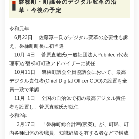
磐梯町・町議会のデジタル変革の沿
革・今後の予定
令和元年
6月23日 佐藤淳一氏がデジタル変革の必要性も訴
え、磐梯町町長に初当選
10月 4日 菅原直敏氏(一般社団法人Publitech代表
理事)が磐梯町町政アドバイザーに就任
10月11日 磐梯町議会全員協議会において、最高
デジタル責任者(Chief Digital Officer CDO)の設置を全
員一致で承認
11月 1日 全国の自治体で初の最高デジタル責任
者を設置し、菅原直敏氏が就任
令和2年
2月17日 「磐梯町総合計画(素案)」が、町民、町
内各種団体の役職員、知識経験を有する者などで構成