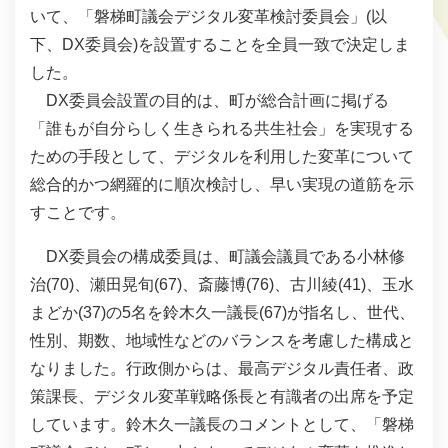
いて、「磐梯町議会デジタル変革検討委員会」(以
下、DX委員会)を設置することを全員一致で決定しま
した。
DX委員会設置の目的は、町が総合計画に掲げる
「誰もが自分らしく生きられる共生社会」を実現する
ための手段として、デジタルを利用した変革について
総合的かつ網羅的に順次検討し、早い実現の道筋を示
すことです。
DX委員会の構成委員は、町議会議員である小林修
治(70)、瀬田晃旬(67)、斎藤博(76)、古川綾(41)、玉水
まどか(37)の5名を鈴木久一議長(67)が指名し、世代、
性別、期数、地域性などのバランスを考慮した構成と
なりました。行政側からは、最高デジタル責任者、政
策課長、デジタル変革戦略係長と有識者の出席を予定
しています。鈴木久一議長のコメントとして、「磐梯