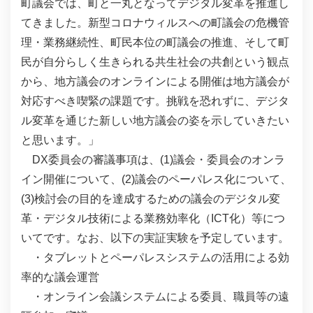
町議会では、町と一丸となってデジタル変革を推進し
てきました。新型コロナウィルスへの町議会の危機管
理・業務継続性、町民本位の町議会の推進、そして町
民が自分らしく生きられる共生社会の共創という観点
から、地方議会のオンラインによる開催は地方議会が
対応すべき喫緊の課題です。挑戦を恐れずに、デジタ
ル変革を通じた新しい地方議会の姿を示していきたい
と思います。」
DX委員会の審議事項は、(1)議会・委員会のオンラ
イン開催について、(2)議会のペーパレス化について、
(3)検討会の目的を達成するための議会のデジタル変
革・デジタル技術による業務効率化（ICT化）等につ
いてです。なお、以下の実証実験を予定しています。
・タブレットとペーパレスシステムの活用による効
率的な議会運営
・オンライン会議システムによる委員、職員等の遠