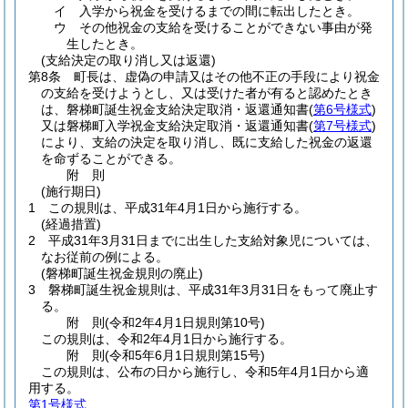
イ
入学から祝金を受けるまでの間に転出したとき。
ウ
その他祝金の支給を受けることができない事由が発
生したとき。
(支給決定の取り消し又は返還)
第8条
町長は、虚偽の申請又はその他不正の手段により祝金
の支給を受けようとし、又は受けた者が有ると認めたとき
は、磐梯町誕生祝金支給決定取消・返還通知書
(
第6号様式
)
又は磐梯町入学祝金支給決定取消・返還通知書
(
第7号様式
)
により、支給の決定を取り消し、既に支給した祝金の返還
を命ずることができる。
附
則
(施行期日)
1
この規則は、平成31年4月1日から施行する。
(経過措置)
2
平成31年3月31日までに出生した支給対象児については、
なお従前の例による。
(磐梯町誕生祝金規則の廃止)
3
磐梯町誕生祝金規則は、平成31年3月31日をもって廃止す
る。
附
則
(令和2年4月1日
規則第10号)
この規則は、令和2年4月1日から施行する。
附
則
(令和5年6月1日
規則第15号)
この規則は、公布の日から施行し、令和5年4月1日から適
用する。
第1号様式