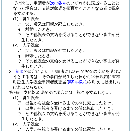
での間に、申請者が
次の各号
のいずれかに該当することと
なった場合は、支給対象児を養育することとなる者に祝金
を支給する。
(1)
誕生祝金
ア
父、母又は両親が死亡したとき。
イ
離婚したとき。
ウ
その他祝金の支給を受けることができない事由が発
生したとき。
(2)
入学祝金
ア
父、母又は両親が死亡したとき。
イ
離婚したとき。
ウ
その他祝金の支給を受けることができない事由が発
生したとき。
2
前項
の規定により、申請者に代わって祝金の支給を受けよ
うとする者は、その事由が発生した日から10日以内に磐梯
町誕生入学祝金申請者変更届
(
第5号様式
)
を町長に提出しな
ければならない。
第7条
支給対象児が次の場合には、祝金を支給しない。
(1)
誕生祝金
ア
出生から祝金を受けるまでの間に死亡したとき。
イ
出生から祝金を受けるまでの間に転出したとき。
ウ
その他祝金の支給を受けることができない事由が発
生したとき。
(2)
入学祝金
ア
入学から祝金を受けるまでの間に死亡したとき。