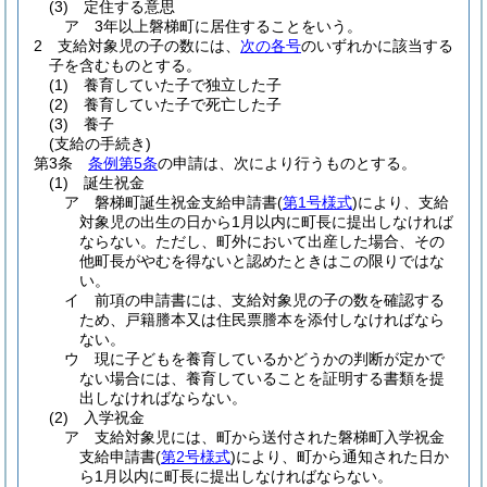
(3)
定住する意思
ア
3年以上磐梯町に居住することをいう。
2
支給対象児の子の数には、
次の各号
のいずれかに該当する
子を含むものとする。
(1)
養育していた子で独立した子
(2)
養育していた子で死亡した子
(3)
養子
(支給の手続き)
第3条
条例第5条
の申請は、次により行うものとする。
(1)
誕生祝金
ア
磐梯町誕生祝金支給申請書
(
第1号様式
)
により、支給
対象児の出生の日から1月以内に町長に提出しなければ
ならない。
ただし、町外において出産した場合、その
他町長がやむを得ないと認めたときはこの限りではな
い。
イ
前項の申請書には、支給対象児の子の数を確認する
ため、戸籍謄本又は住民票謄本を添付しなければなら
ない。
ウ
現に子どもを養育しているかどうかの判断が定かで
ない場合には、養育していることを証明する書類を提
出しなければならない。
(2)
入学祝金
ア
支給対象児には、町から送付された磐梯町入学祝金
支給申請書
(
第2号様式
)
により、町から通知された日か
ら1月以内に町長に提出しなければならない。