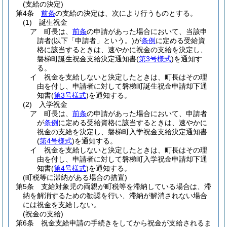
(支給の決定)
第4条
前条
の支給の決定は、次により行うものとする。
(1)
誕生祝金
ア
町長は、
前条
の申請があった場合において、当該申
請者
(以下「申請者」という。)
が
条例
に定める受給資
格に該当するときは、速やかに祝金の支給を決定し、
磐梯町誕生祝金支給決定通知書
(
第3号様式
)
を通知す
る。
イ
祝金を支給しないと決定したときは、町長はその理
由を付し、申請者に対して磐梯町誕生祝金申請却下通
知書
(
第3号様式
)
を通知する。
(2)
入学祝金
ア
町長は、
前条
の申請があった場合において、申請者
が
条例
に定める受給資格に該当するときは、速やかに
祝金の支給を決定し、磐梯町入学祝金支給決定通知書
(
第4号様式
)
を通知する。
イ
祝金を支給しないと決定したときは、町長はその理
由を付し、申請者に対して磐梯町入学祝金申請却下通
知書
(
第4号様式
)
を通知する。
(町税等に滞納がある場合の措置)
第5条
支給対象児の両親が町税等を滞納している場合は、滞
納を解消するための勧奨を行い、滞納が解消されない場合
には祝金を支給しない。
(祝金の支給)
第6条
祝金支給申請の手続きをしてから祝金が支給されるま