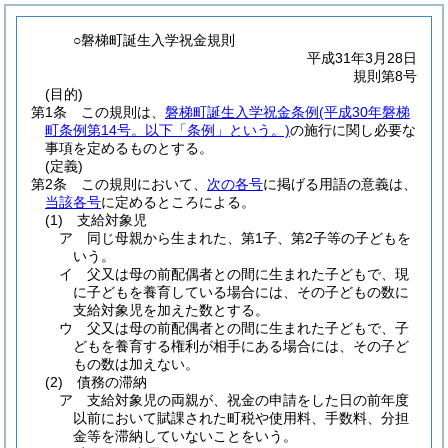
○磐梯町誕生入学祝金規則
平成31年3月28日
規則第8号
(目的)
第1条
この規則は、
磐梯町誕生入学祝金条例
(平成30年磐梯
町条例第14号。以下「条例」という。)
の施行に関し必要な
事項を定めるものとする。
(定義)
第2条
この規則において、
次の各号
に掲げる用語の意義は、
当該各号
に定めるところによる。
(1)
支給対象児
ア
同じ母親から生まれた、第1子、第2子等の子どもを
いう。
イ
父又は母の前配偶者との間に生まれた子どもで、現
に子どもを養育している場合には、その子どもの数に
支給対象児を加えた数とする。
ウ
父又は母の前配偶者との間に生まれた子どもで、子
どもを養育する権利が相手にある場合には、その子ど
もの数は加えない。
(2)
債務の滞納
ア
支給対象児の両親が、祝金の申請をした日の前年度
以前において賦課された町税や使用料、手数料、分担
金等を滞納していないことをいう。