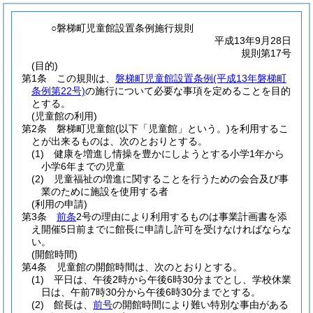
○磐梯町児童館設置条例施行規則
平成13年9月28日
規則第17号
(目的)
第1条
この規則は、
磐梯町児童館設置条例
(平成13年磐梯町
条例第22号)
の施行について必要な事項を定めることを目的
とする。
(児童館の利用)
第2条
磐梯町児童館
(以下「児童館」という。)
を利用するこ
とが出来るものは、次のとおりとする。
(1)
健康を増進し情操を豊かにしようとする小学1年から
小学6年までの児童
(2)
児童福祉の増進に関することを行うための会合及び事
業のために施設を使用する者
(利用の申請)
第3条
前条
2号の理由により利用するものは事業計画書を添
え開催5日前までに館長に申請し許可を受けなければならな
い。
(開館時間)
第4条
児童館の開館時間は、次のとおりとする。
(1)
平日は、午後2時から午後6時30分までとし、学校休業
日は、午前7時30分から午後6時30分までとする。
(2)
館長は、
前号
の開館時間により難い特別な事由がある