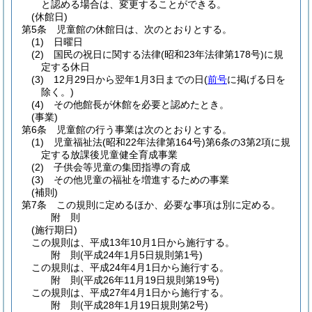
と認める場合は、変更することができる。
(休館日)
第5条
児童館の休館日は、次のとおりとする。
(1)
日曜日
(2)
国民の祝日に関する法律
(昭和23年法律第178号)
に規
定する休日
(3)
12月29日から翌年1月3日までの日
(
前号
に掲げる日を
除く。)
(4)
その他館長が休館を必要と認めたとき。
(事業)
第6条
児童館の行う事業は次のとおりとする。
(1)
児童福祉法
(昭和22年法律第164号)
第6条の3第2項に規
定する放課後児童健全育成事業
(2)
子供会等児童の集団指導の育成
(3)
その他児童の福祉を増進するための事業
(補則)
第7条
この規則に定めるほか、必要な事項は別に定める。
附
則
(施行期日)
この規則は、平成13年10月1日から施行する。
附
則
(平成24年1月5日
規則第1号)
この規則は、平成24年4月1日から施行する。
附
則
(平成26年11月19日
規則第19号)
この規則は、平成27年4月1日から施行する。
附
則
(平成28年1月19日
規則第2号)