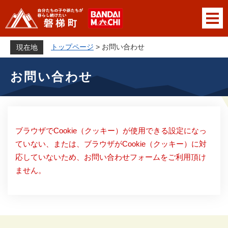
ペ
メニューを飛ばして本文へ
ー
ジ
の
トップページ
>
お問い合わせ
現在地
先
本
頭
お問い合わせ
文
で
す
。
ブラウザでCookie（クッキー）が使用できる設定になっ
ていない、または、ブラウザがCookie（クッキー）に対
応していないため、お問い合わせフォームをご利用頂け
ません。