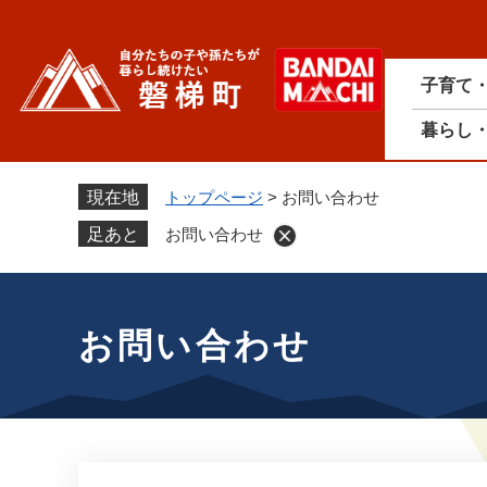
ペ
ー
ジ
子育て
の
先
暮らし
頭
で
す
現在地
トップページ
>
お問い合わせ
。
足あと
お問い合わせ
本
文
お問い合わせ