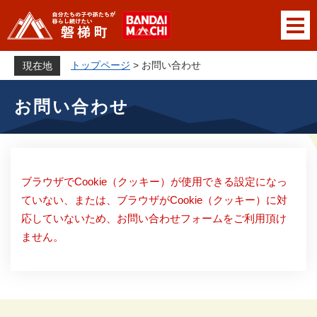
ペ
メニューを飛ばして本文へ
ー
ジ
の
トップページ
>
お問い合わせ
現在地
先
本
頭
お問い合わせ
文
で
す
。
ブラウザでCookie（クッキー）が使用できる設定になっ
ていない、または、ブラウザがCookie（クッキー）に対
応していないため、お問い合わせフォームをご利用頂け
ません。