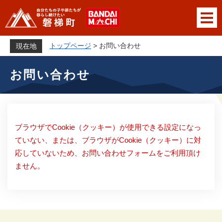
ペ
メニューを飛ばして本文へ
ー
ジ
の
トップページ
>
お問い合わせ
現在地
先
本
頭
お問い合わせ
文
で
す
。
ブラウザでCookie（クッキー）が使用できる設定になっ
ていない、または、ブラウザがCookie（クッキー）に対
応していないため、お問い合わせフォームをご利用頂け
ません。