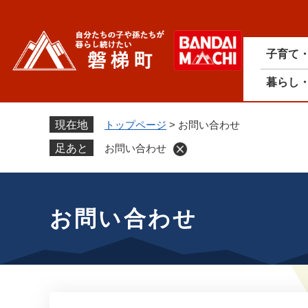
ペ
ー
ジ
子育て
の
先
暮らし
頭
で
す
現在地
トップページ
>
お問い合わせ
。
足あと
お問い合わせ
本
文
お問い合わせ