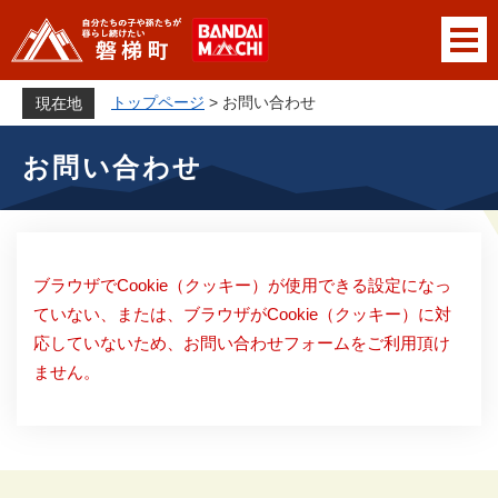
ペ
メニューを飛ばして本文へ
ー
ジ
の
トップページ
>
お問い合わせ
現在地
先
本
頭
お問い合わせ
文
で
す
。
ブラウザでCookie（クッキー）が使用できる設定になっ
ていない、または、ブラウザがCookie（クッキー）に対
応していないため、お問い合わせフォームをご利用頂け
ません。