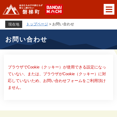
ペ
メニューを飛ばして本文へ
ー
ジ
の
トップページ
>
お問い合わせ
現在地
先
本
頭
お問い合わせ
文
で
す
。
ブラウザでCookie（クッキー）が使用できる設定になっ
ていない、または、ブラウザがCookie（クッキー）に対
応していないため、お問い合わせフォームをご利用頂け
ません。