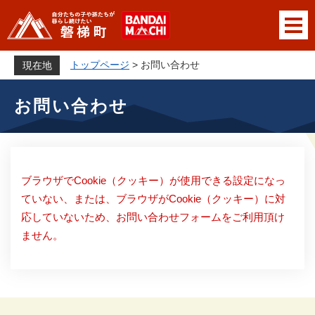
ペ
メニューを飛ばして本文へ
ー
ジ
の
トップページ
>
お問い合わせ
現在地
先
本
頭
お問い合わせ
文
で
す
。
ブラウザでCookie（クッキー）が使用できる設定になっ
ていない、または、ブラウザがCookie（クッキー）に対
応していないため、お問い合わせフォームをご利用頂け
ません。