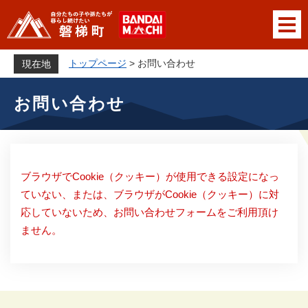
ペ
メニューを飛ばして本文へ
ー
ジ
の
トップページ
>
お問い合わせ
現在地
先
本
頭
お問い合わせ
文
で
す
。
ブラウザでCookie（クッキー）が使用できる設定になっ
ていない、または、ブラウザがCookie（クッキー）に対
応していないため、お問い合わせフォームをご利用頂け
ません。