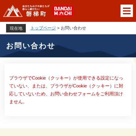
ペ
メニューを飛ばして本文へ
ー
ジ
の
トップページ
>
お問い合わせ
現在地
先
本
頭
お問い合わせ
文
で
す
。
ブラウザでCookie（クッキー）が使用できる設定になっ
ていない、または、ブラウザがCookie（クッキー）に対
応していないため、お問い合わせフォームをご利用頂け
ません。