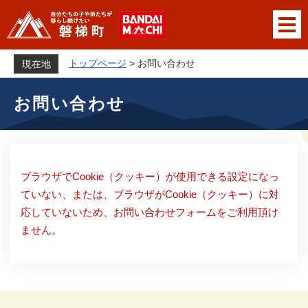
ペ
メニューを飛ばして本文へ
ー
ジ
の
トップページ
>
お問い合わせ
現在地
先
本
頭
お問い合わせ
文
で
す
。
ブラウザでCookie（クッキー）が使用できる設定になっ
ていない、または、ブラウザがCookie（クッキー）に対
応していないため、お問い合わせフォームをご利用頂け
ません。