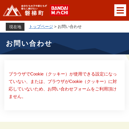
ペ
メニューを飛ばして本文へ
ー
ジ
の
トップページ
>
お問い合わせ
現在地
先
本
頭
お問い合わせ
文
で
す
。
ブラウザでCookie（クッキー）が使用できる設定になっ
ていない、または、ブラウザがCookie（クッキー）に対
応していないため、お問い合わせフォームをご利用頂け
ません。