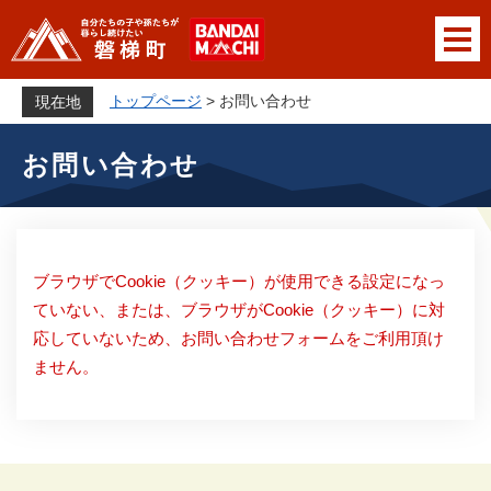
ペ
メニューを飛ばして本文へ
ー
ジ
の
トップページ
>
お問い合わせ
現在地
先
本
頭
お問い合わせ
文
で
す
。
ブラウザでCookie（クッキー）が使用できる設定になっ
ていない、または、ブラウザがCookie（クッキー）に対
応していないため、お問い合わせフォームをご利用頂け
ません。