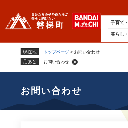
ペ
ー
ジ
子育て
の
先
暮らし
頭
で
す
現在地
トップページ
>
お問い合わせ
。
足あと
お問い合わせ
本
文
お問い合わせ