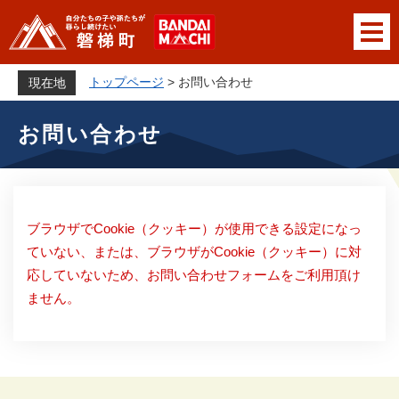
ペ
メニューを飛ばして本文へ
ー
ジ
の
トップページ
>
お問い合わせ
現在地
先
本
頭
お問い合わせ
文
で
す
。
ブラウザでCookie（クッキー）が使用できる設定になっ
ていない、または、ブラウザがCookie（クッキー）に対
応していないため、お問い合わせフォームをご利用頂け
ません。