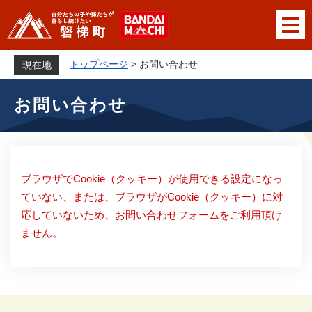
ペ
メニューを飛ばして本文へ
ー
ジ
の
トップページ
>
お問い合わせ
現在地
先
本
頭
お問い合わせ
文
で
す
。
ブラウザでCookie（クッキー）が使用できる設定になっ
ていない、または、ブラウザがCookie（クッキー）に対
応していないため、お問い合わせフォームをご利用頂け
ません。