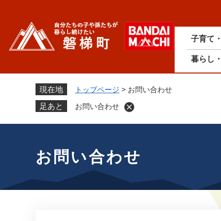
ペ
ー
ジ
子育て
の
先
暮らし
頭
で
す
現在地
トップページ
>
お問い合わせ
。
足あと
お問い合わせ
本
文
お問い合わせ